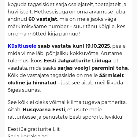
koguda tagasisidet sarja osalejatelt, toetajatelt ja
huvilistelt. Hetkeseisuga on oma arvamuse juba
andnud
60 vastajat
, mis on meie jaoks väga
märkimisväärne number – suur tänu kõigile, kes
on oma mõtted kirja pannud!
Küsitlusele
saab vastata kuni 19.10.2025
, peale
mida viime läbi põhjaliku kokkuvõtte. Arutame
tulemusi koos
Eesti Jalgratturite Liiduga
, et
vaadata, mida saaks
sarjas veelgi paremini teha
.
Kõikide vastajate tagasiside on meile
äärmiselt
oluline ja hinnatud
– just see aitab meil liikuda
õiges suunas.
See kõik ei oleks võimalik ilma tugeva partnerita.
Aitäh,
Husqvarna Eesti
, et usute meie
ratturitesse ja panustate Eesti spordi tulevikku!
Eesti Jalgratturite Liit
Sarja korraldajad