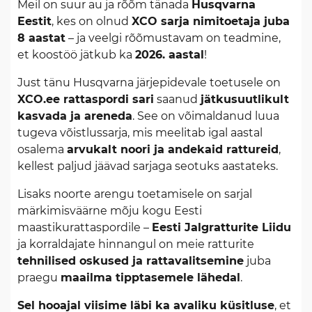
Meil on suur au ja rõõm tänada
Husqvarna
Eestit
, kes on olnud
XCO sarja nimitoetaja juba
8 aastat
– ja veelgi rõõmustavam on teadmine,
et koostöö jätkub ka
2026. aastal
!
Just tänu Husqvarna järjepidevale toetusele on
XCO.ee rattaspordi sari
saanud
jätkusuutlikult
kasvada ja areneda
. See on võimaldanud luua
tugeva võistlussarja, mis meelitab igal aastal
osalema
arvukalt noori ja andekaid rattureid
,
kellest paljud jäävad sarjaga seotuks aastateks.
Lisaks noorte arengu toetamisele on sarjal
märkimisväärne mõju kogu Eesti
maastikurattaspordile –
Eesti Jalgratturite Liidu
ja korraldajate hinnangul on meie ratturite
tehnilised oskused ja rattavalitsemine
juba
praegu
maailma tipptasemele lähedal
.
Sel hooajal viisime läbi ka avaliku küsitluse
, et