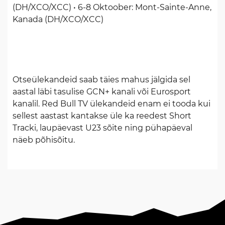
(DH/XCO/XCC) • 6-8 Oktoober: Mont-Sainte-Anne,
Kanada (DH/XCO/XCC)
Otseülekandeid saab täies mahus jälgida sel
aastal läbi tasulise GCN+ kanali või Eurosport
kanalil. Red Bull TV ülekandeid enam ei tooda kui
sellest aastast kantakse üle ka reedest Short
Tracki, laupäevast U23 sõite ning pühapäeval
näeb põhisõitu.