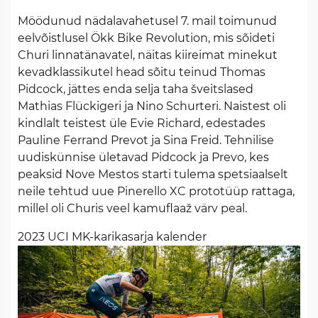
Möödunud nädalavahetusel 7. mail toimunud
eelvõistlusel Ökk Bike Revolution, mis sõideti
Churi linnatänavatel, näitas kiireimat minekut
kevadklassikutel head sõitu teinud Thomas
Pidcock, jättes enda selja taha šveitslased
Mathias Flückigeri ja Nino Schurteri. Naistest oli
kindlalt teistest üle Evie Richard, edestades
Pauline Ferrand Prevot ja Sina Freid. Tehnilise
uudiskünnise ületavad Pidcock ja Prevo, kes
peaksid Nove Mestos starti tulema spetsiaalselt
neile tehtud uue Pinerello XC prototüüp rattaga,
millel oli Churis veel kamuflaaž värv peal.
2023 UCI MK-karikasarja kalender