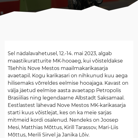
Sel nädalavahetusel, 12.-14. mai 2023, algab
maastikuratturite MK-hooaeg, kui võisteldakse
Tšehhis Nove Mestos maailmakarikasarja
avaetapil. Kogu karikasari on nihkunud kuu aega
hilisemaks võrreldes eelmise hooajaga. Kavast on
välja jäetud eelmise aasta avaetapp Petropolis
Brasiilias ning legendaarne Albstadt Saksamaal.
Eestlastest lähevad Nove Mestos MK-karikasarja
starti kuus võistlejat, kes on ka meie sarjas
mitmeid kordi osalenud. Nendeks on Joosep
Mesi, Matthias Mõttus, Kirill Tarassov, Mari-Liis
Mõttus, Merili Sirvel ja Janika Lõiv.